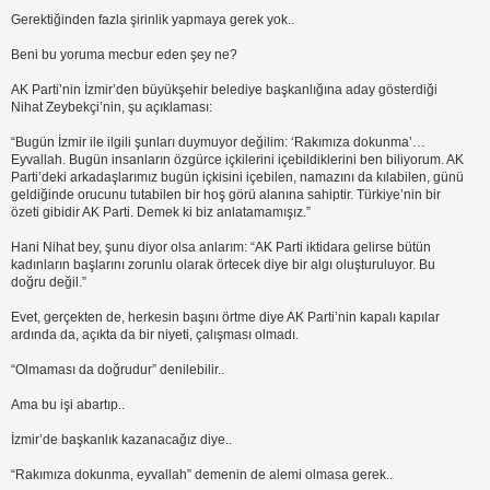
Gerektiğinden fazla şirinlik yapmaya gerek yok..
Beni bu yoruma mecbur eden şey ne?
AK Parti’nin İzmir’den büyükşehir belediye başkanlığına aday gösterdiği
Nihat Zeybekçi’nin, şu açıklaması:
“Bugün İzmir ile ilgili şunları duymuyor değilim: ‘Rakımıza dokunma’…
Eyvallah. Bugün insanların özgürce içkilerini içebildiklerini ben biliyorum. AK
Parti’deki arkadaşlarımız bugün içkisini içebilen, namazını da kılabilen, günü
geldiğinde orucunu tutabilen bir hoş görü alanına sahiptir. Türkiye’nin bir
özeti gibidir AK Parti. Demek ki biz anlatamamışız.”
Hani Nihat bey, şunu diyor olsa anlarım: “AK Parti iktidara gelirse bütün
kadınların başlarını zorunlu olarak örtecek diye bir algı oluşturuluyor. Bu
doğru değil.”
Evet, gerçekten de, herkesin başını örtme diye AK Parti’nin kapalı kapılar
ardında da, açıkta da bir niyeti, çalışması olmadı.
“Olmaması da doğrudur” denilebilir..
Ama bu işi abartıp..
İzmir’de başkanlık kazanacağız diye..
“Rakımıza dokunma, eyvallah” demenin de alemi olmasa gerek..