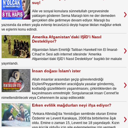
suç!
Aile ve sosyal konulara sünnetullah çerçevesinde
yaklaşım gösteren Sema Maraşlı kim ne der demeden
gerçekleri dile getirmeye devam ediyor. Maraşlı bu
yazısında da erken yaşta evlenip tecavüzcü deyip hapse tıkılan mağdur erkek
ve eşlerini konu edindi.
Amerika Afganistan’daki IŞİD’i Nasıl
Destekliyor?
Afganistan İslam Emirliği Taliban Hareketi’nin El İmarat-
Cihad’ın Sesi adlı internet sitesinde ‘Amerika
Afganistan’daki IŞİD’i Nasıl Destekliyor’ başlıklı bir makale
yayınlandı.
İnsan doğası İslam'ı ister
Allah insanlar arasından şeçip görevlendirdiği
Elçileri/Peygamberleri aracılığıyla yasalar göndermiş,
kodladığı güzelliklerin yaşanılmasını, çirkinliklerden de
kaçınılmasını emretmiştir. Sorgulanacak insan Cennet’le
nimetlendirilecek veya Cehennem ile azap edilecektir.
Erken evlilik mağdurları neyi ifşa ediyor?
"Ankara Altındağ'da Yenidoğan semtinde oturan Emine
Özdemir ve Levent Karakaya, 2006'da birbirlerine âşık
oldu. Emine o zaman 15, Levent ise 18 yaşındaydı. Kızın
yaşı küçük olduğu için aile evlenmelerine izin vermedi.