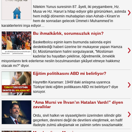
Nitekim Yunus suresinin 87. âyeti, iki peygambere, Hz.
Musa ve Hz. Harun’a hitap ediyor gibi görünürken, aslında
hem indiği dönemin muhatapları olan Ashab-ı Kiram’ın
hem de sonradan gelecek Ümmet-i Muhammed’in
karakterlerini inşa ediyor…
Bu ihmalkârlık, sorumsuzluk niçin?
Basketbolcu eşinin karnı burnunda salonda eşini
desteklediği haberi üzerine bir mukayese yapan Hamza
Er, Müslümanların halini sorgulayarak, "Müslüman
kadınlar bu hayattan çekilirse, öğretmenlik, örneklik
misyonlarını terk ederlerse neslin bozulmasından şikâyet etmeye hakkımız
olacak mı?" diyor.
Eğitim politikasını ABD mi belirliyor?
Hayrettin Karaman: 1949’daki anlaşma uyarınca
Türkiye’deki eğitim politikasını ABD mi belirliyor? diye
soruyor.
“Ama Mursi ve İhvan’ın Hataları Vardı!” diyen
zavallılar
Ordu, sivil halkın ve siyasetçilerin üzerinden silindir gibi
geçerken, devireni değil de devrileni eleştirmek, en hafif
ifadeyle zulmü alkışlamak ve zalimin sırtını sıvazlamaktır.