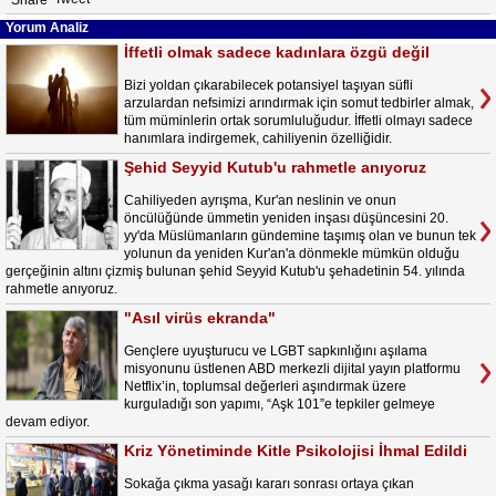
Share
Yorum Analiz
İffetli olmak sadece kadınlara özgü değil
Bizi yoldan çıkarabilecek potansiyel taşıyan süfli
arzulardan nefsimizi arındırmak için somut tedbirler almak,
tüm müminlerin ortak sorumluluğudur. İffetli olmayı sadece
hanımlara indirgemek, cahiliyenin özelliğidir.
Şehid Seyyid Kutub'u rahmetle anıyoruz
Cahiliyeden ayrışma, Kur'an neslinin ve onun
öncülüğünde ümmetin yeniden inşası düşüncesini 20.
yy'da Müslümanların gündemine taşımış olan ve bunun tek
yolunun da yeniden Kur'an'a dönmekle mümkün olduğu
gerçeğinin altını çizmiş bulunan şehid Seyyid Kutub'u şehadetinin 54. yılında
rahmetle anıyoruz.
"Asıl virüs ekranda"
Gençlere uyuşturucu ve LGBT sapkınlığını aşılama
misyonunu üstlenen ABD merkezli dijital yayın platformu
Netflix’in, toplumsal değerleri aşındırmak üzere
kurguladığı son yapımı, “Aşk 101”e tepkiler gelmeye
devam ediyor.
Kriz Yönetiminde Kitle Psikolojisi İhmal Edildi
Sokağa çıkma yasağı kararı sonrası ortaya çıkan