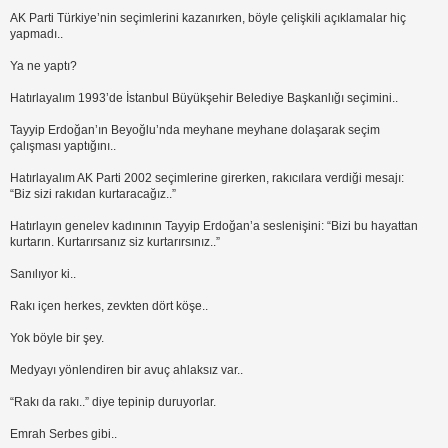
AK Parti Türkiye’nin seçimlerini kazanırken, böyle çelişkili açıklamalar hiç
yapmadı..
Ya ne yaptı?
Hatırlayalım 1993’de İstanbul Büyükşehir Belediye Başkanlığı seçimini..
Tayyip Erdoğan’ın Beyoğlu’nda meyhane meyhane dolaşarak seçim
çalışması yaptığını..
Hatırlayalım AK Parti 2002 seçimlerine girerken, rakıcılara verdiği mesajı:
“Biz sizi rakıdan kurtaracağız..”
Hatırlayın genelev kadınının Tayyip Erdoğan’a seslenişini: “Bizi bu hayattan
kurtarın. Kurtarırsanız siz kurtarırsınız..”
Sanılıyor ki..
Rakı içen herkes, zevkten dört köşe..
Yok böyle bir şey.
Medyayı yönlendiren bir avuç ahlaksız var..
“Rakı da rakı..” diye tepinip duruyorlar.
Emrah Serbes gibi..