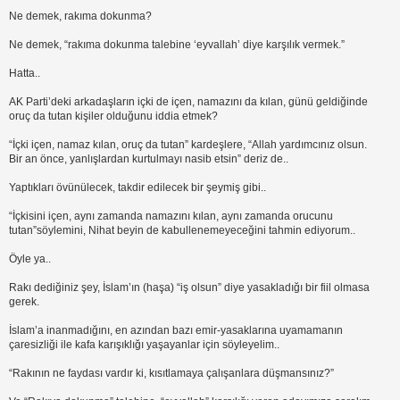
Ne demek, rakıma dokunma?
Ne demek, “rakıma dokunma talebine ‘eyvallah’ diye karşılık vermek.”
Hatta..
AK Parti’deki arkadaşların içki de içen, namazını da kılan, günü geldiğinde
oruç da tutan kişiler olduğunu iddia etmek?
“İçki içen, namaz kılan, oruç da tutan” kardeşlere, “Allah yardımcınız olsun.
Bir an önce, yanlışlardan kurtulmayı nasib etsin” deriz de..
Yaptıkları övünülecek, takdir edilecek bir şeymiş gibi..
“İçkisini içen, aynı zamanda namazını kılan, aynı zamanda orucunu
tutan”söylemini, Nihat beyin de kabullenemeyeceğini tahmin ediyorum..
Öyle ya..
Rakı dediğiniz şey, İslam’ın (haşa) “iş olsun” diye yasakladığı bir fiil olmasa
gerek.
İslam’a inanmadığını, en azından bazı emir-yasaklarına uyamamanın
çaresizliği ile kafa karışıklığı yaşayanlar için söyleyelim..
“Rakının ne faydası vardır ki, kısıtlamaya çalışanlara düşmansınız?”