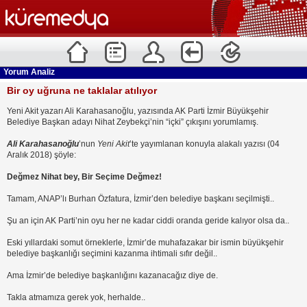
Yorum Analiz
Bir oy uğruna ne taklalar atılıyor
Yeni Akit yazarı Ali Karahasanoğlu, yazısında AK Parti İzmir Büyükşehir
Belediye Başkan adayı Nihat Zeybekçi’nin “içki” çıkışını yorumlamış.
Ali Karahasanoğlu
’nun
Yeni Akit
’te yayımlanan konuyla alakalı yazısı (04
Aralık 2018) şöyle:
Değmez Nihat bey, Bir Seçime Değmez!
Tamam, ANAP’lı Burhan Özfatura, İzmir’den belediye başkanı seçilmişti..
Şu an için AK Parti’nin oyu her ne kadar ciddi oranda geride kalıyor olsa da..
Eski yıllardaki somut örneklerle, İzmir’de muhafazakar bir ismin büyükşehir
belediye başkanlığı seçimini kazanma ihtimali sıfır değil..
Ama İzmir’de belediye başkanlığını kazanacağız diye de.
Takla atmamıza gerek yok, herhalde..