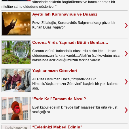
sürecinde risklerin öngörülemez ve tanımlanamaz bir
niteliğe sahip olduğunu gösteriyor.”
Ayetullah Koronavirüs ve Duamız
Fevzi Zülaloğlu, Koronavirüs Salgınına karşı güzel bir
Kur'an Duası yapıyor.
Corona Virüs Yapmadı Bütün Bunları…
Corona virüsü, farkındalık oluşturdu bizim için… İnsan
olduğumuzun farkına vardık…Allah’ın (cc) koyduğu nizam
karşısında aciz olduğumuzun farkına vardık…
Yaşlılarımızın Görevleri
Ali Rıza Demircan Hoca, "İhtiyarlık da Bir
Nimettir/Yaşlılarımızın Görevleri" başlıklı bir yazı kaleme
aldı.
‘Evde Kal’ Tamam da Nasıl?
Evet kabul edelim ki “evde kal” maalesef bir orta ve üst
sınıf çağrısı.
“Evlerinizi Mabed Edinin”