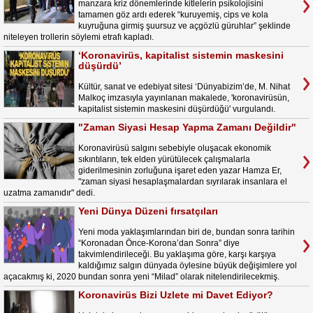
manzara kriz dönemlerinde kitlelerin psikolojisini
tamamen göz ardı ederek “kuruyemiş, cips ve kola
kuyruğuna girmiş şuursuz ve açgözlü güruhlar” şeklinde
niteleyen trollerin söylemi etrafı kapladı.
‘Koronavirüs, kapitalist sistemin maskesini
düşürdü’
Kültür, sanat ve edebiyat sitesi ‘Dünyabizim’de, M. Nihat
Malkoç imzasıyla yayınlanan makalede, 'koronavirüsün,
kapitalist sistemin maskesini düşürdüğü' vurgulandı.
"Zaman Siyasi Hesap Yapma Zamanı Değildir"
Koronavirüsü salgını sebebiyle oluşacak ekonomik
sıkıntıların, tek elden yürütülecek çalışmalarla
giderilmesinin zorluğuna işaret eden yazar Hamza Er,
"zaman siyasi hesaplaşmalardan sıyrılarak insanlara el
uzatma zamanıdır" dedi.
Yeni Dünya Düzeni fırsatçıları
Yeni moda yaklaşımlarından biri de, bundan sonra tarihin
“Koronadan Önce-Korona’dan Sonra” diye
takvimlendirileceği. Bu yaklaşıma göre, karşı karşıya
kaldığımız salgın dünyada öylesine büyük değişimlere yol
açacakmış ki, 2020 bundan sonra yeni “Milad” olarak nitelendirilecekmiş.
Koronavirüs Bizi Uzlete mi Davet Ediyor?