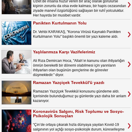
Uzlet de insana huzur veren bir araç olarak görülürse
kişinin zorunlu da olsa evde kalması, bir hapis cezasından
ziyade manevî özgürlüğünü sağlayan bir ruhî yolculuktur.
Her hayırda bir musibet vardır.
Panikten Kurtulmanın Yolu
Dr. Vehbi KARAKAŞ, "Korona Virüsü Kaynaklı Panikten
Kurtulmanın Yolu" başlıklı önemli bir yazı kaleme aldı.
Yaşlılarımıza Karşı Vazifelerimiz
Ali Rıza Demircan Hoca, "Allah’ın kanunu olan ihtiyarlığın
ömrün bereketli bir dönemi olabilmesi için yarınların
ihtiyarları olan bugünün gençlerine de görevler
düşmektedir." diyor.
Ramazan Yazçiçek Tevekkül'ü yazdı
Ramazan Yazçiçek Tevekkül konusunu gündeme aldı.
İçerisinde bulunduğumuz şu günlerde yazı daha bir anlam
kazanıyor.
Koronavirüs Salgını, Risk Toplumu ve Sosyo-
Psikolojik Sonuçları
“Çin’de ortaya çıkarak hızla dünyaya yayılan Kovid-19
salgınının yol açtığı sosyo-psikolojik durum, küreselleşme