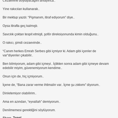
Cezaevine boylayacağını anlayınca..
Yine rakıcıları kullanarak..
Bir mektup yazdı: “Pişmanım, itiraf ediyorum” diye..
Oysa itirafta geç kalmıştı.
Savcılık çoktan tespit etmişti, şoför direksiyonunda kimin olduğunu..
O rakıcı, şimdi cezaevinde..
“Canım herkes Emrah Serbes gibi içmiyor ki. Adam gibi içenler de
var”diyenler çıkabilir..
Ben bilmiyorum, adam gibi içmeyi.. İçtikten sonra adam gibi içmeye devam
edebilir miyim, güvenemiyorum kendime..
Onun için de, hiç içmiyorum..
İçene de, “Bana zarar verme ihtimalin var.. İçme şu zıkkımı” diyorum..
Dinletemiyor olabilirim..
Ama en azından, “eyvallah” demiyorum..
Denilmemesi gerektiğini söylüyorum.
Tweet