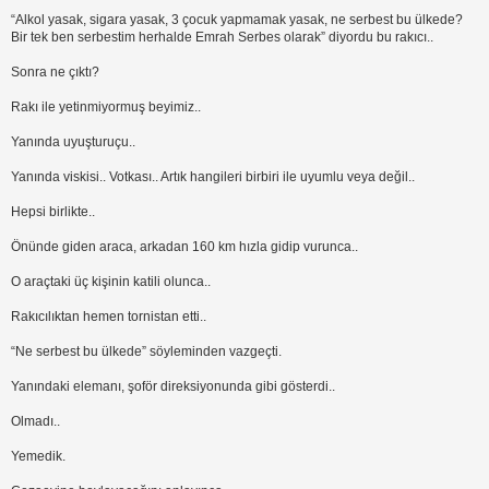
“Alkol yasak, sigara yasak, 3 çocuk yapmamak yasak, ne serbest bu ülkede?
Bir tek ben serbestim herhalde Emrah Serbes olarak” diyordu bu rakıcı..
Sonra ne çıktı?
Rakı ile yetinmiyormuş beyimiz..
Yanında uyuşturuçu..
Yanında viskisi.. Votkası.. Artık hangileri birbiri ile uyumlu veya değil..
Hepsi birlikte..
Önünde giden araca, arkadan 160 km hızla gidip vurunca..
O araçtaki üç kişinin katili olunca..
Rakıcılıktan hemen tornistan etti..
“Ne serbest bu ülkede” söyleminden vazgeçti.
Yanındaki elemanı, şoför direksiyonunda gibi gösterdi..
Olmadı..
Yemedik.