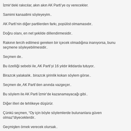
İzmir’deki rakıcılar, akın akın AK Parti’ye oy verecekler.
Samimi kanaatimi söyleyeyim..
AK Parti’nin diğer partilerden farkı, popülist olmamasıdır..
Doğru olanı, en net şekilde dillendirmesidir..
Rakının tercih edilmesi gereken bir içecek olmadığına inanıyorsa, bunu
seçmene söyleyebilmesidir..
Seçmen de..
Bu özelliği sebebi ile, AK Parti’yi 16 yıldır iktidarda tutuyor..
Birazcık yalakalık.. birazcık şirinlik kokan söylem görse..
Seçmen de, AK Parti’den anında vazgeçer..
Bu söylem ile AK Parti İzmir’de kazanamayacağı gibi..
Diğer illeri de tehlikeye düşürür.
Çünkü seçmen, “Oy için böyle söylemlerde bulunanlara güven
olmaz”diyeceklerdir..
Geçmişten örnek verecek olursak..