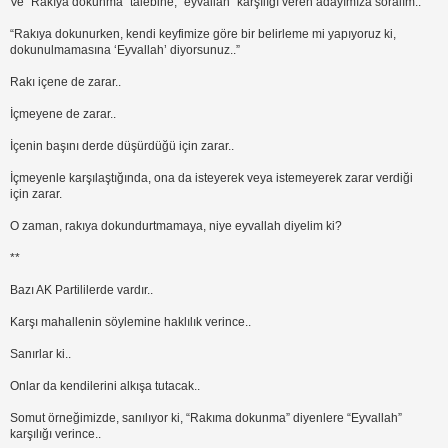
Ve “Rakıya dokunma” talebine, “eyvallah” karşılığı veren adayımıza soralım..
“Rakıya dokunurken, kendi keyfimize göre bir belirleme mi yapıyoruz ki,
dokunulmamasına ‘Eyvallah’ diyorsunuz..”
Rakı içene de zarar..
İçmeyene de zarar..
İçenin başını derde düşürdüğü için zarar..
İçmeyenle karşılaştığında, ona da isteyerek veya istemeyerek zarar verdiği
için zarar.
O zaman, rakıya dokundurtmamaya, niye eyvallah diyelim ki?
**
Bazı AK Partililerde vardır..
Karşı mahallenin söylemine haklılık verince..
Sanırlar ki..
Onlar da kendilerini alkışa tutacak..
Somut örneğimizde, sanılıyor ki, “Rakıma dokunma” diyenlere “Eyvallah”
karşılığı verince..