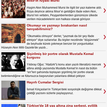
Mısır'ın rüyası Mursi
Haşim Akın Muhammed Mursi ile ilgili bir yazı kaleme aldı.
Rüya deyince aklına Mısır’ın geldiğini ifade eden Akın,
Mursi’nin vefatını, Peygamberlerden günümüze ülkede
verilen mücadelelerin son halkası olarak görüyor.
Okumayı ve yazmayı bırakanları nasıl
tanıyabilirsiniz?
“Okumakla olmuyor” derler, “yazmak da bir şey ifade
etmiyor” diye sızlanırlar. Bu kişiler nezdinde “düşünmek”
de beyhude kürek çekmeye benzer bir yorgunluktur.
Hüseyin Akın Milli Gazete'de yazdı...
Şişirilmiş bir portre olarak Mustafa Kemal
kurgusu
Yıldıray Oğur, “Atatürk”ü konu alan yazılı literatürü mercek
altına aldığı yazısında Mustafa Kemal’in nasıl da bütün
“en”leri şahsında toplayan şişirilmiş bir portre olarak
betimlendiğine ve fütursuzca başvurulan yalanlara dikkat çekiyor.
Hayırlı Cumalar Sergisi
İsmail Kılıçaslan'ın Türkiye'deki sosyolojik değişime dikkat
çektiği yazısını sizlerle paylaşıyoruz.
Türkiye'de 18 yaş altına zina serbest, evlilik