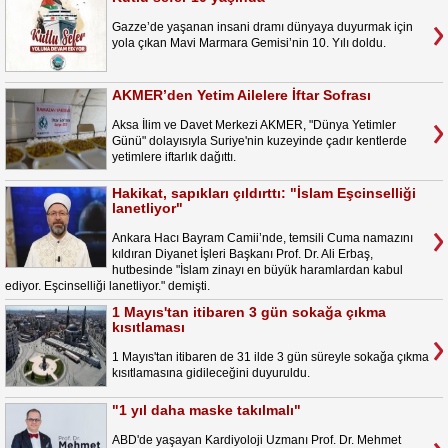
Gazze’de yaşanan insani dramı dünyaya duyurmak için
yola çıkan Mavi Marmara Gemisi’nin 10. Yılı doldu.
AKMER’den Yetim Ailelere İftar Sofrası
Aksa İlim ve Davet Merkezi AKMER, "Dünya Yetimler
Günü" dolayısıyla Suriye'nin kuzeyinde çadır kentlerde
yetimlere iftarlık dağıttı.
Hakikat, sapıkları çıldırttı: "İslam Eşcinselliği
lanetliyor"
Ankara Hacı Bayram Camii’nde, temsili Cuma namazını
kıldıran Diyanet İşleri Başkanı Prof. Dr. Ali Erbaş,
hutbesinde "İslam zinayı en büyük haramlardan kabul
ediyor. Eşcinselliği lanetliyor." demişti.
1 Mayıs'tan itibaren 3 gün sokağa çıkma
kısıtlaması
1 Mayıs'tan itibaren de 31 ilde 3 gün süreyle sokağa çıkma
kısıtlamasına gidileceğini duyuruldu.
"1 yıl daha maske takılmalı"
ABD'de yaşayan Kardiyoloji Uzmanı Prof. Dr. Mehmet