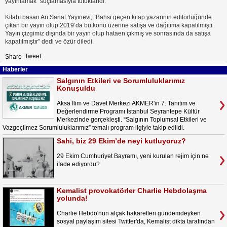
yayınlamak" suçlamasıyla tutuklandı.
Kitabı basan Arı Sanat Yayınevi, “Bahsi geçen kitap yazarının editörlüğünde
çıkan bir yayın olup 2019’da bu konu üzerine satışa ve dağıtıma kapatılmıştı.
Yayın çizgimiz dışında bir yayın olup hataen çıkmış ve sonrasında da satışa
kapatılmıştır” dedi ve özür diledi.
Tweet
Share
Haberler
Salgının Etkileri ve Sorumluluklarımız
Konuşuldu
Aksa İlim ve Davet Merkezi AKMER'in 7. Tanıtım ve
Değerlendirme Programı İstanbul Seyrantepe Kültür
Merkezinde gerçekleşti. “Salgının Toplumsal Etkileri ve
Vazgeçilmez Sorumluluklarımız” temalı program ilgiyle takip edildi.
Sahi, biz 29 Ekim’de neyi kutluyoruz?
29 Ekim Cumhuriyet Bayramı, yeni kurulan rejim için ne
ifade ediyordu?
Kemalist provokatörler Charlie Hebdolaşma
yolunda!
Charlie Hebdo'nun alçak hakaretleri gündemdeyken
sosyal paylaşım sitesi Twitter'da, Kemalist dikta tarafından