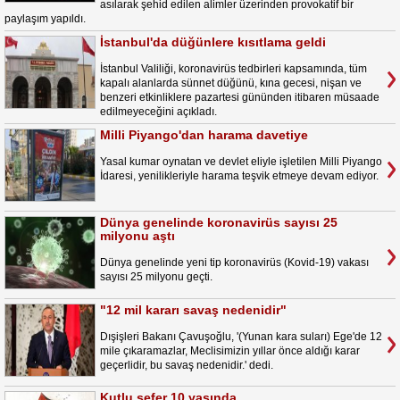
asılarak şehid edilen alimler üzerinden provokatif bir
paylaşım yapıldı.
İstanbul'da düğünlere kısıtlama geldi
İstanbul Valiliği, koronavirüs tedbirleri kapsamında, tüm
kapalı alanlarda sünnet düğünü, kına gecesi, nişan ve
benzeri etkinliklere pazartesi gününden itibaren müsaade
edilmeyeceğini açıkladı.
Milli Piyango'dan harama davetiye
Yasal kumar oynatan ve devlet eliyle işletilen Milli Piyango
İdaresi, yenilikleriyle harama teşvik etmeye devam ediyor.
Dünya genelinde koronavirüs sayısı 25
milyonu aştı
Dünya genelinde yeni tip koronavirüs (Kovid-19) vakası
sayısı 25 milyonu geçti.
"12 mil kararı savaş nedenidir"
Dışişleri Bakanı Çavuşoğlu, '(Yunan kara suları) Ege'de 12
mile çıkaramazlar, Meclisimizin yıllar önce aldığı karar
geçerlidir, bu savaş nedenidir.' dedi.
Kutlu sefer 10 yaşında