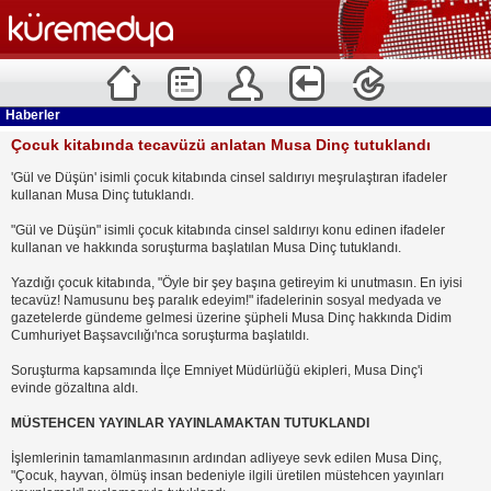
Haberler
Çocuk kitabında tecavüzü anlatan Musa Dinç tutuklandı
'Gül ve Düşün' isimli çocuk kitabında cinsel saldırıyı meşrulaştıran ifadeler
kullanan Musa Dinç tutuklandı.
"Gül ve Düşün" isimli çocuk kitabında cinsel saldırıyı konu edinen ifadeler
kullanan ve hakkında soruşturma başlatılan Musa Dinç tutuklandı.
Yazdığı çocuk kitabında, "Öyle bir şey başına getireyim ki unutmasın. En iyisi
tecavüz! Namusunu beş paralık edeyim!" ifadelerinin sosyal medyada ve
gazetelerde gündeme gelmesi üzerine şüpheli Musa Dinç hakkında Didim
Cumhuriyet Başsavcılığı'nca soruşturma başlatıldı.
Soruşturma kapsamında İlçe Emniyet Müdürlüğü ekipleri, Musa Dinç'i
evinde gözaltına aldı.
MÜSTEHCEN YAYINLAR YAYINLAMAKTAN TUTUKLANDI
İşlemlerinin tamamlanmasının ardından adliyeye sevk edilen Musa Dinç,
"Çocuk, hayvan, ölmüş insan bedeniyle ilgili üretilen müstehcen yayınları