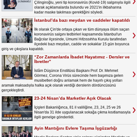
Çilingiroğlu, yeni tip koronavirüs (Kovid-19) salgınıyla ilgili
olarak açıklamalarda bulundu ve 2021'in ilkbaharına
kadar maske takılması gerektiğini söyledi.
İstanbul’da bazı meydan ve caddeler kapatıldı
İlk olarak Çin'de ortaya çıkan ve tüm dünyaya ölüm saçan
koronavirüs salgını tedbirleri kapsamında İstanbul'un
Bağcılar ilçesinde, Umumi Hıfzıssıhha Kurulu tarafından
ilçedeki bazı meydan, cadde ve sokaklar 15 gün boyunca
giriş ve çıkışlara kapatıldı.
“Zor Zamanlarda İbadet Hayatımız - Dersler ve
İbretler”
İslâm Düşünce Enstitüsü Başkanı Prof. Dr. Mehmet
Görmez, Corona Virüs sürecinde hem başımıza gelen
musibetleri doğru anlamak hem de hayırlı çıkış yolları
aramak maksadıyla halka açık olarak verdiği derslerin dördüncüsünü
gerçekleştirdi.
23-24 Nisan’da Marketler Açık Olacak
İçişleri Bakanlığınca, 81 il valiliğine, 23, 24, 25 ve 26
Nisan'da 31 ilde uygulanacak sokağa çıkma kısıtlamasıyla
ilgili genelge gönderildi.
Ayin Mantığını Evlere Taşıma İşgüzarlığı