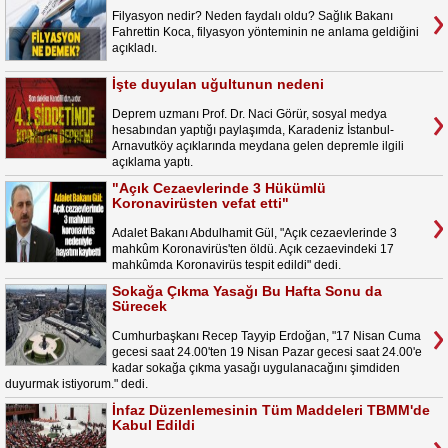
Filyasyon nedir? Neden faydalı oldu? Sağlık Bakanı
Fahrettin Koca, filyasyon yönteminin ne anlama geldiğini
açıkladı.
İşte duyulan uğultunun nedeni
Deprem uzmanı Prof. Dr. Naci Görür, sosyal medya
hesabından yaptığı paylaşımda, Karadeniz İstanbul-
Arnavutköy açıklarında meydana gelen depremle ilgili
açıklama yaptı.
"Açık Cezaevlerinde 3 Hükümlü
Koronavirüsten vefat etti"
Adalet Bakanı Abdulhamit Gül, "Açık cezaevlerinde 3
mahkûm Koronavirüs'ten öldü. Açık cezaevindeki 17
mahkûmda Koronavirüs tespit edildi" dedi.
Sokağa Çıkma Yasağı Bu Hafta Sonu da
Sürecek
Cumhurbaşkanı Recep Tayyip Erdoğan, "17 Nisan Cuma
gecesi saat 24.00'ten 19 Nisan Pazar gecesi saat 24.00'e
kadar sokağa çıkma yasağı uygulanacağını şimdiden
duyurmak istiyorum." dedi.
İnfaz Düzenlemesinin Tüm Maddeleri TBMM'de
Kabul Edildi