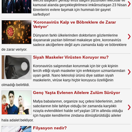
Meclis Başkanı Şentop virüs salgını yüzünden Mecliste ve
kamusal alanda gerçekleştirilmesi imkânsızlaşan 23 Nisan
törenlerini evlere taşımak için hummalı bir gayret
sarfediyor!
‘Koronavirüs Kalp ve Böbreklere de Zarar
Veriyor’
Dünyanın farklı ülkelerinden doktorların gözlemlerine
dayanarak yazılan bilimsel makaleye göre, koronavirüs
sadece akciğerlere değil aynı zamanda kalp ve böbreklere
de zarar veriyor.
Siyah Maskeler Virüsten Koruyor mu?
Koronavirüs salgınından korunmak için bir çok kişinin
tercih ettiği siyah maskeler için enfeksiyon uzmanlarından
uyarı geldi. Nano teknoloji ürünü diye satılan siyah
maskelerin, virüse karşı hiçbir koruyucu özelliğinin
olmadığı belirtildi.
Genç Yaşta Evlenen Ailelere Zulüm Sürüyor
Mafya babalarının, organize suç çetesi liderlerinin, zehir
satıcılarının bile tahliye olduğu bir zamanda karşılıklı
rızayla evlendikleri halde sırf yaşları 18’in altında olduğu
için hayatın kendilerine zindana dönüştürüldüğü aileler
hala adalet bekliyor.
Filyasyon nedir?