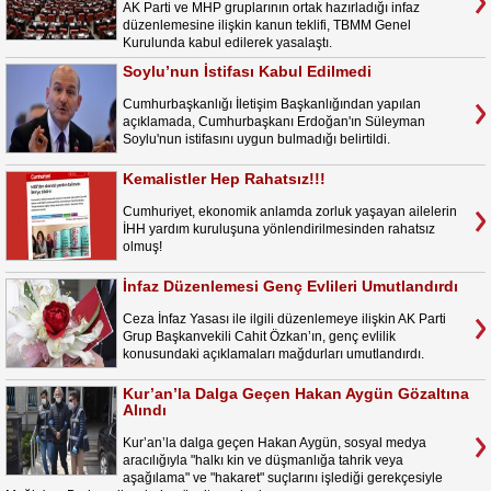
AK Parti ve MHP gruplarının ortak hazırladığı infaz
düzenlemesine ilişkin kanun teklifi, TBMM Genel
Kurulunda kabul edilerek yasalaştı.
Soylu’nun İstifası Kabul Edilmedi
Cumhurbaşkanlığı İletişim Başkanlığından yapılan
açıklamada, Cumhurbaşkanı Erdoğan'ın Süleyman
Soylu'nun istifasını uygun bulmadığı belirtildi.
Kemalistler Hep Rahatsız!!!
Cumhuriyet, ekonomik anlamda zorluk yaşayan ailelerin
İHH yardım kuruluşuna yönlendirilmesinden rahatsız
olmuş!
İnfaz Düzenlemesi Genç Evlileri Umutlandırdı
Ceza İnfaz Yasası ile ilgili düzenlemeye ilişkin AK Parti
Grup Başkanvekili Cahit Özkan’ın, genç evlilik
konusundaki açıklamaları mağdurları umutlandırdı.
Kur’an’la Dalga Geçen Hakan Aygün Gözaltına
Alındı
Kur’an’la dalga geçen Hakan Aygün, sosyal medya
aracılığıyla "halkı kin ve düşmanlığa tahrik veya
aşağılama" ve "hakaret" suçlarını işlediği gerekçesiyle