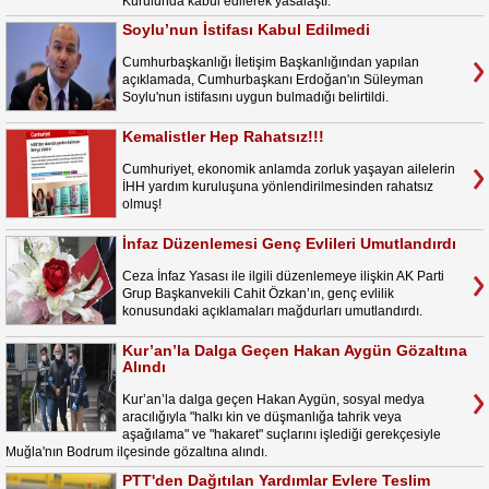
Kurulunda kabul edilerek yasalaştı.
Soylu’nun İstifası Kabul Edilmedi
Cumhurbaşkanlığı İletişim Başkanlığından yapılan
açıklamada, Cumhurbaşkanı Erdoğan'ın Süleyman
Soylu'nun istifasını uygun bulmadığı belirtildi.
Kemalistler Hep Rahatsız!!!
Cumhuriyet, ekonomik anlamda zorluk yaşayan ailelerin
İHH yardım kuruluşuna yönlendirilmesinden rahatsız
olmuş!
İnfaz Düzenlemesi Genç Evlileri Umutlandırdı
Ceza İnfaz Yasası ile ilgili düzenlemeye ilişkin AK Parti
Grup Başkanvekili Cahit Özkan’ın, genç evlilik
konusundaki açıklamaları mağdurları umutlandırdı.
Kur’an’la Dalga Geçen Hakan Aygün Gözaltına
Alındı
Kur’an’la dalga geçen Hakan Aygün, sosyal medya
aracılığıyla "halkı kin ve düşmanlığa tahrik veya
aşağılama" ve "hakaret" suçlarını işlediği gerekçesiyle
Muğla'nın Bodrum ilçesinde gözaltına alındı.
PTT'den Dağıtılan Yardımlar Evlere Teslim