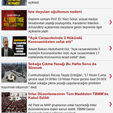
açıkladı.
İşte duyulan uğultunun nedeni
Deprem uzmanı Prof. Dr. Naci Görür, sosyal medya
hesabından yaptığı paylaşımda, Karadeniz İstanbul-
Arnavutköy açıklarında meydana gelen depremle ilgili
açıklama yaptı.
"Açık Cezaevlerinde 3 Hükümlü
Koronavirüsten vefat etti"
Adalet Bakanı Abdulhamit Gül, "Açık cezaevlerinde 3
mahkûm Koronavirüs'ten öldü. Açık cezaevindeki 17
mahkûmda Koronavirüs tespit edildi" dedi.
Sokağa Çıkma Yasağı Bu Hafta Sonu da
Sürecek
Cumhurbaşkanı Recep Tayyip Erdoğan, "17 Nisan Cuma
gecesi saat 24.00'ten 19 Nisan Pazar gecesi saat 24.00'e
kadar sokağa çıkma yasağı uygulanacağını şimdiden
duyurmak istiyorum." dedi.
İnfaz Düzenlemesinin Tüm Maddeleri TBMM'de
Kabul Edildi
AK Parti ve MHP gruplarının ortak hazırladığı infaz
düzenlemesine ilişkin kanun teklifi, TBMM Genel