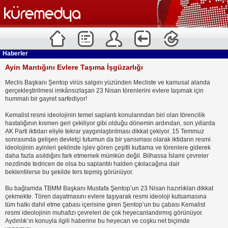
Haberler
Ayin Mantığını Evlere Taşıma İşgüzarlığı
Meclis Başkanı Şentop virüs salgını yüzünden Mecliste ve kamusal alanda
gerçekleştirilmesi imkânsızlaşan 23 Nisan törenlerini evlere taşımak için
hummalı bir gayret sarfediyor!
Kemalist resmi ideolojinin temel saplantı konularından biri olan törencilik
hastalığının kısmen geri çekiliyor gibi olduğu dönemin ardından, son yıllarda
AK Parti iktidarı eliyle tekrar yaygınlaştırılması dikkat çekiyor. 15 Temmuz
sonrasında gelişen devletçi tutumun da bir yansıması olarak iktidarın resmi
ideolojinin ayinleri şeklinde işlev gören çeşitli kutlama ve törenlere giderek
daha fazla asıldığını fark etmemek mümkün değil. Bilhassa İslami çevreler
nezdinde tedricen de olsa bu saplantılı halden çıkılacağına dair
beklentilerse bu şekilde ters tepmiş görünüyor.
Bu bağlamda TBMM Başkanı Mustafa Şentop’un 23 Nisan hazırlıkları dikkat
çekmekte. Tören dayatmasını evlere taşıyarak resmi ideoloji kutsamasına
tüm halkı dahil etme çabası içerisine giren Şentop’un bu çabası Kemalist
resmi ideolojinin muhafızı çevreleri de çok heyecanlandırmış görünüyor.
Aydınlık’ın konuyla ilgili haberine bu heyecan ve coşku net biçimde