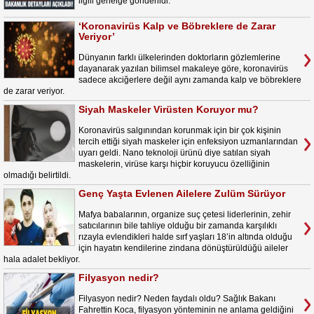
ilgili genelge gönderildi.
‘Koronavirüs Kalp ve Böbreklere de Zarar
Veriyor’
Dünyanın farklı ülkelerinden doktorların gözlemlerine
dayanarak yazılan bilimsel makaleye göre, koronavirüs
sadece akciğerlere değil aynı zamanda kalp ve böbreklere
de zarar veriyor.
Siyah Maskeler Virüsten Koruyor mu?
Koronavirüs salgınından korunmak için bir çok kişinin
tercih ettiği siyah maskeler için enfeksiyon uzmanlarından
uyarı geldi. Nano teknoloji ürünü diye satılan siyah
maskelerin, virüse karşı hiçbir koruyucu özelliğinin
olmadığı belirtildi.
Genç Yaşta Evlenen Ailelere Zulüm Sürüyor
Mafya babalarının, organize suç çetesi liderlerinin, zehir
satıcılarının bile tahliye olduğu bir zamanda karşılıklı
rızayla evlendikleri halde sırf yaşları 18’in altında olduğu
için hayatın kendilerine zindana dönüştürüldüğü aileler
hala adalet bekliyor.
Filyasyon nedir?
Filyasyon nedir? Neden faydalı oldu? Sağlık Bakanı
Fahrettin Koca, filyasyon yönteminin ne anlama geldiğini