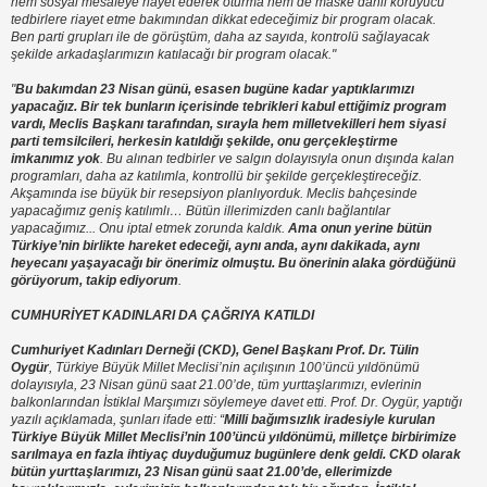
hem sosyal mesafeye riayet ederek oturma hem de maske dahil koruyucu
tedbirlere riayet etme bakımından dikkat edeceğimiz bir program olacak.
Ben parti grupları ile de görüştüm, daha az sayıda, kontrolü sağlayacak
şekilde arkadaşlarımızın katılacağı bir program olacak."
"
Bu bakımdan 23 Nisan günü, esasen bugüne kadar yaptıklarımızı
yapacağız. Bir tek bunların içerisinde tebrikleri kabul ettiğimiz program
vardı, Meclis Başkanı tarafından, sırayla hem milletvekilleri hem siyasi
parti temsilcileri, herkesin katıldığı şekilde, onu gerçekleştirme
imkanımız yok
. Bu alınan tedbirler ve salgın dolayısıyla onun dışında kalan
programları, daha az katılımla, kontrollü bir şekilde gerçekleştireceğiz.
Akşamında ise büyük bir resepsiyon planlıyorduk. Meclis bahçesinde
yapacağımız geniş katılımlı… Bütün illerimizden canlı bağlantılar
yapacağımız... Onu iptal etmek zorunda kaldık.
Ama onun yerine bütün
Türkiye’nin birlikte hareket edeceği, aynı anda, aynı dakikada, aynı
heyecanı yaşayacağı bir önerimiz olmuştu. Bu önerinin alaka gördüğünü
görüyorum, takip ediyorum
.
CUMHURİYET KADINLARI DA ÇAĞRIYA KATILDI
Cumhuriyet Kadınları Derneği (CKD), Genel Başkanı Prof. Dr. Tülin
Oygür
, Türkiye Büyük Millet Meclisi’nin açılışının 100’üncü yıldönümü
dolayısıyla, 23 Nisan günü saat 21.00’de, tüm yurttaşlarımızı, evlerinin
balkonlarından İstiklal Marşımızı söylemeye davet etti. Prof. Dr. Oygür, yaptığı
yazılı açıklamada, şunları ifade etti: “
Milli bağımsızlık iradesiyle kurulan
Türkiye Büyük Millet Meclisi’nin 100’üncü yıldönümü, milletçe birbirimize
sarılmaya en fazla ihtiyaç duyduğumuz bugünlere denk geldi. CKD olarak
bütün yurttaşlarımızı, 23 Nisan günü saat 21.00’de, ellerimizde