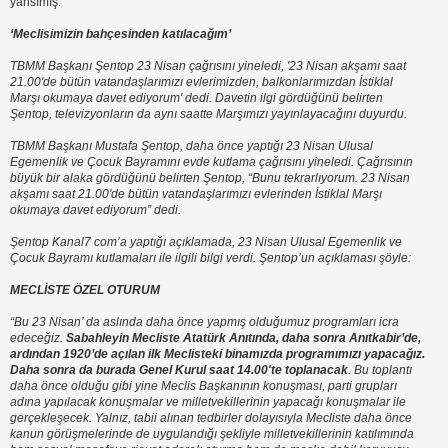
yansımış:
‘Meclisimizin bahçesinden katılacağım’
TBMM Başkanı Şentop 23 Nisan çağrısını yineledi, '23 Nisan akşamı saat
21.00'de bütün vatandaşlarımızı evlerimizden, balkonlarımızdan İstiklal
Marşı okumaya davet ediyorum' dedi. Davetin ilgi gördüğünü belirten
Şentop, televizyonların da aynı saatte Marşımızı yayınlayacağını duyurdu.
TBMM Başkanı Mustafa Şentop, daha önce yaptığı 23 Nisan Ulusal
Egemenlik ve Çocuk Bayramını evde kutlama çağrısını yineledi. Çağrısının
büyük bir alaka gördüğünü belirten Şentop, “Bunu tekrarlıyorum. 23 Nisan
akşamı saat 21.00'de bütün vatandaşlarımızı evlerinden İstiklal Marşı
okumaya davet ediyorum” dedi.
Şentop Kanal7 com’a yaptığı açıklamada, 23 Nisan Ulusal Egemenlik ve
Çocuk Bayramı kutlamaları ile ilgili bilgi verdi. Şentop’un açıklaması şöyle:
MECLİSTE ÖZEL OTURUM
“Bu 23 Nisan’ da aslında daha önce yapmış olduğumuz programları icra
edeceğiz.
Sabahleyin Mecliste Atatürk Anıtında, daha sonra Anıtkabir’de,
ardından 1920’de açılan ilk Meclisteki binamızda programımızı yapacağız.
Daha sonra da burada Genel Kurul saat 14.00'te toplanacak
. Bu toplantı
daha önce olduğu gibi yine Meclis Başkanının konuşması, parti grupları
adına yapılacak konuşmalar ve milletvekillerinin yapacağı konuşmalar ile
gerçekleşecek. Yalnız, tabii alınan tedbirler dolayısıyla Mecliste daha önce
kanun görüşmelerinde de uygulandığı şekliyle milletvekillerinin katılımında