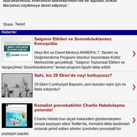
bayraklarımızla, evlerimizin balkonlarından tek bir ağızdan, İstiklal
Marşımızı söylemeye davet ediyoruz.
”
Tweet
Share
Haberler
Salgının Etkileri ve Sorumluluklarımız
Konuşuldu
Aksa İlim ve Davet Merkezi AKMER'in 7. Tanıtım ve
Değerlendirme Programı İstanbul Seyrantepe Kültür
Merkezinde gerçekleşti. “Salgının Toplumsal Etkileri ve
Vazgeçilmez Sorumluluklarımız” temalı program ilgiyle takip edildi.
Sahi, biz 29 Ekim’de neyi kutluyoruz?
29 Ekim Cumhuriyet Bayramı, yeni kurulan rejim için ne
ifade ediyordu?
Kemalist provokatörler Charlie Hebdolaşma
yolunda!
Charlie Hebdo'nun alçak hakaretleri gündemdeyken
sosyal paylaşım sitesi Twitter'da, Kemalist dikta tarafından
asılarak şehid edilen alimler üzerinden provokatif bir
paylaşım yapıldı.