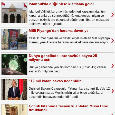
İstanbul'da düğünlere kısıtlama geldi
İstanbul Valiliği, koronavirüs tedbirleri kapsamında, tüm
kapalı alanlarda sünnet düğünü, kına gecesi, nişan ve
benzeri etkinliklere pazartesi gününden itibaren müsaade
edilmeyeceğini açıkladı.
Milli Piyango'dan harama davetiye
Yasal kumar oynatan ve devlet eliyle işletilen Milli Piyango
İdaresi, yenilikleriyle harama teşvik etmeye devam ediyor.
Dünya genelinde koronavirüs sayısı 25
milyonu aştı
Dünya genelinde yeni tip koronavirüs (Kovid-19) vakası
sayısı 25 milyonu geçti.
"12 mil kararı savaş nedenidir"
Dışişleri Bakanı Çavuşoğlu, '(Yunan kara suları) Ege'de 12
mile çıkaramazlar, Meclisimizin yıllar önce aldığı karar
geçerlidir, bu savaş nedenidir.' dedi.
Çocuk kitabında tecavüzü anlatan Musa Dinç
tutuklandı