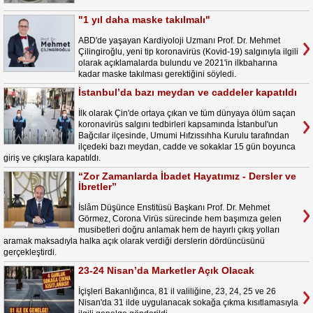
"1 yıl daha maske takılmalı"
ABD'de yaşayan Kardiyoloji Uzmanı Prof. Dr. Mehmet
Çilingiroğlu, yeni tip koronavirüs (Kovid-19) salgınıyla ilgili
olarak açıklamalarda bulundu ve 2021'in ilkbaharına
kadar maske takılması gerektiğini söyledi.
İstanbul’da bazı meydan ve caddeler kapatıldı
İlk olarak Çin'de ortaya çıkan ve tüm dünyaya ölüm saçan
koronavirüs salgını tedbirleri kapsamında İstanbul'un
Bağcılar ilçesinde, Umumi Hıfzıssıhha Kurulu tarafından
ilçedeki bazı meydan, cadde ve sokaklar 15 gün boyunca
giriş ve çıkışlara kapatıldı.
“Zor Zamanlarda İbadet Hayatımız - Dersler ve
İbretler”
İslâm Düşünce Enstitüsü Başkanı Prof. Dr. Mehmet
Görmez, Corona Virüs sürecinde hem başımıza gelen
musibetleri doğru anlamak hem de hayırlı çıkış yolları
aramak maksadıyla halka açık olarak verdiği derslerin dördüncüsünü
gerçekleştirdi.
23-24 Nisan’da Marketler Açık Olacak
İçişleri Bakanlığınca, 81 il valiliğine, 23, 24, 25 ve 26
Nisan'da 31 ilde uygulanacak sokağa çıkma kısıtlamasıyla