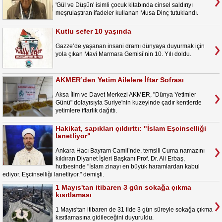
'Gül ve Düşün' isimli çocuk kitabında cinsel saldırıyı
meşrulaştıran ifadeler kullanan Musa Dinç tutuklandı.
Kutlu sefer 10 yaşında
Gazze’de yaşanan insani dramı dünyaya duyurmak için
yola çıkan Mavi Marmara Gemisi’nin 10. Yılı doldu.
AKMER’den Yetim Ailelere İftar Sofrası
Aksa İlim ve Davet Merkezi AKMER, "Dünya Yetimler
Günü" dolayısıyla Suriye'nin kuzeyinde çadır kentlerde
yetimlere iftarlık dağıttı.
Hakikat, sapıkları çıldırttı: "İslam Eşcinselliği
lanetliyor"
Ankara Hacı Bayram Camii’nde, temsili Cuma namazını
kıldıran Diyanet İşleri Başkanı Prof. Dr. Ali Erbaş,
hutbesinde "İslam zinayı en büyük haramlardan kabul
ediyor. Eşcinselliği lanetliyor." demişti.
1 Mayıs'tan itibaren 3 gün sokağa çıkma
kısıtlaması
1 Mayıs'tan itibaren de 31 ilde 3 gün süreyle sokağa çıkma
kısıtlamasına gidileceğini duyuruldu.