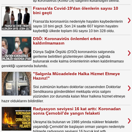
tip koronavirüs (Kovid-19) salgınını kullandığını belirtti.
Fransa'da Covid-19'dan ölenlerin sayısı 10
bini geçti
Fransa'da koronavirüs nedeniyle hayatını kaybedenlerin
sayısı 10 bini geçti. Son 24 saatte 607 kişinin hayatını
kaybettiği ülkede toplam ölü sayısı 10 bin 328 oldu.
DSÖ: Koronavirüs önlemleri erken
kaldırılmamasın
Dünya Sağlık Örgütü (DSÖ) koronavirüs salgınında
gerileme belirtileri gözlemleyen ülkelere çağrıda
bulunarak evde kalma önlemlerinin erken kaldırılmaması
gerektiği uyarısında bulundu.
"Salgınla Mücadelede Halka Hizmet Etmeye
Hazırız!"
Sisi zulmünün kurbanı doktorlar cezaevinden Doktorlar
Sendikasına gönderdikleri mektupta virüs salgını
yüzünden zor durumda kalan Mısır halkına hizmet etmeye
hazır olduklarını bildirdiler.
Radyasyon seviyesi 16 kat arttı: Koronadan
sonra Çernobil’de yangın felaketi
Ukrayna’da bulunan ve 1986 yılında nükleer felaketin
yaşandığı Çernobil’de başlayan orman yangını nedeniyle
bölgede radyasyon seviyesi 16 buçuk kat arttı.