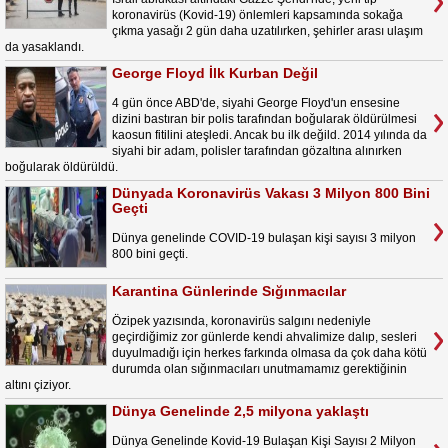
koronavirüs (Kovid-19) önlemleri kapsamında sokağa
çıkma yasağı 2 gün daha uzatılırken, şehirler arası ulaşım
da yasaklandı.
George Floyd İlk Kurban Değil
4 gün önce ABD'de, siyahi George Floyd'un ensesine
dizini bastıran bir polis tarafından boğularak öldürülmesi
kaosun fitilini ateşledi. Ancak bu ilk değild. 2014 yılında da
siyahi bir adam, polisler tarafından gözaltına alınırken
boğularak öldürüldü.
Dünyada Koronavirüs Vakası 3 Milyon 800 Bini
Geçti
Dünya genelinde COVID-19 bulaşan kişi sayısı 3 milyon
800 bini geçti.
Karantina Günlerinde Sığınmacılar
Özipek yazısında, koronavirüs salgını nedeniyle
geçirdiğimiz zor günlerde kendi ahvalimize dalıp, sesleri
duyulmadığı için herkes farkında olmasa da çok daha kötü
durumda olan sığınmacıları unutmamamız gerektiğinin
altını çiziyor.
Dünya Genelinde 2,5 milyona yaklaştı
Dünya Genelinde Kovid-19 Bulaşan Kişi Sayısı 2 Milyon