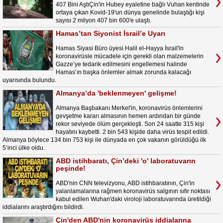
407 Bini AştıÇin'in Hubey eyaletine bağlı Vuhan kentinde
ortaya çıkan Kovid-19'un dünya genelinde bulaştığı kişi
sayısı 2 milyon 407 bin 600'e ulaştı.
Hamas’tan Siyonist İsrail’e Uyarı
Hamas Siyasi Büro üyesi Halil el-Hayya İsrail'in
koronavirüsle mücadele için gerekli olan malzemelerin
Gazze’ye tedarik edilmesini engellemesi halinde
Hamas’ın başka önlemler almak zorunda kalacağı
uyarısında bulundu.
Almanya’da 'beklenmeyen' gelişme!
Almanya Başbakanı Merkel'in, koronavirüs önlemlerini
gevşetme kararı almasının hemen ardından bir günde
rekor seviyede ölüm gerçekleşti. Son 24 saatte 315 kişi
hayatını kaybetti. 2 bin 543 kişide daha virüs tespit edildi.
Almanya böylece 134 bin 753 kişi ile dünyada en çok vakanın görüldüğü ilk
5’inci ülke oldu.
ABD istihbaratı, Çin’deki 'o' laboratuvarın
peşinde!
ABD'nin CNN televizyonu, ABD istihbaratının, Çin'in
yalanlamalarına rağmen koronavirüs salgının sıfır noktası
kabul edilen Wuhan'daki viroloji laboratuvarında üretildiği
iddialarını araştırdığını bildirdi.
Çin'den ABD'nin koronavirüs iddialarına