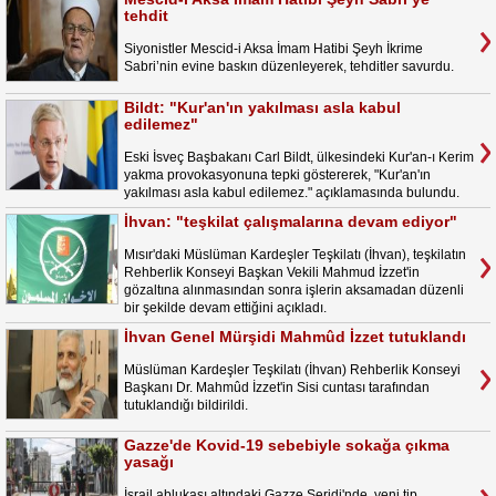
tehdit
Siyonistler Mescid-i Aksa İmam Hatibi Şeyh İkrime
Sabri’nin evine baskın düzenleyerek, tehditler savurdu.
Bildt: "Kur'an'ın yakılması asla kabul
edilemez"
Eski İsveç Başbakanı Carl Bildt, ülkesindeki Kur'an-ı Kerim
yakma provokasyonuna tepki göstererek, "Kur'an'ın
yakılması asla kabul edilemez." açıklamasında bulundu.
İhvan: "teşkilat çalışmalarına devam ediyor"
Mısır'daki Müslüman Kardeşler Teşkilatı (İhvan), teşkilatın
Rehberlik Konseyi Başkan Vekili Mahmud İzzet'in
gözaltına alınmasından sonra işlerin aksamadan düzenli
bir şekilde devam ettiğini açıkladı.
İhvan Genel Mürşidi Mahmûd İzzet tutuklandı
Müslüman Kardeşler Teşkilatı (İhvan) Rehberlik Konseyi
Başkanı Dr. Mahmûd İzzet'in Sisi cuntası tarafından
tutuklandığı bildirildi.
Gazze'de Kovid-19 sebebiyle sokağa çıkma
yasağı
İsrail ablukası altındaki Gazze Şeridi'nde, yeni tip