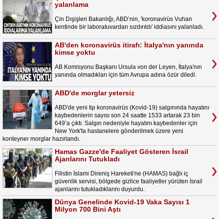
yalanlama
Çin Dışişleri Bakanlığı, ABD’nin, 'koronavirüs Vuhan
kentinde bir laboratuvardan sızdırıldı' iddiasını yalanladı.
AB'den koronavirüs itirafı: İtalya'nın yanında
kimse yoktu
AB Komisyonu Başkanı Ursula von der Leyen, İtalya'nın
yanında olmadıkları için tüm Avrupa adına özür diledi.
ABD'de morglar yetersiz
ABD'de yeni tip koronavirüs (Kovid-19) salgınında hayatını
kaybedenlerin sayısı son 24 saatte 1533 artarak 23 bin
649’a çıktı. Salgın nedeniyle hayatını kaybedenler için
New York'ta hastanelere gönderilmek üzere yeni
konteyner morglar hazırlandı.
Hamas Gazze'de Faaliyet Gösteren İsrail
Ajanlarını Tutukladı
Filistin İslami Direniş Hareketi'ne (HAMAS) bağlı iç
güvenlik servisi, bölgede gizlice faaliyetler yürüten İsrail
ajanlarını tutukladıklarını duyurdu.
Dünya Genelinde Kovid-19 Vaka Sayısı 1
Milyon 700 Bini Aştı