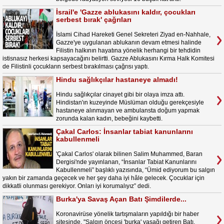
İsrail'e 'Gazze ablukasını kaldır, çocukları
serbest bırak' çağrıları
İslami Cihad Hareketi Genel Sekreteri Ziyad en-Nahhale,
Gazze'ye uygulanan ablukanın devam etmesi halinde
Filistin halkının hayatına yönelik herhangi bir tehdidin
istisnasız herkesi kapsayacağını belirtti. Gazze Ablukasını Kırma Halk Komitesi
de Filistinli çocukların serbest bırakılması çağrısı yaptı.
Hindu sağlıkçılar hastaneye almadı!
Hindu sağlıkçılar cinayet gibi bir olaya imza attı.
Hindistan'ın kuzeyinde Müslüman olduğu gerekçesiyle
hastaneye alınmayan ve ambulansta doğum yapmak
zorunda kalan kadın, bebeğini kaybetti.
Çakal Carlos: İnsanlar tabiat kanunlarını
kabullenmeli
'Çakal Carlos' olarak bilinen Salim Muhammed, Baran
Dergisi'nde yayınlanan, “İnsanlar Tabiat Kanunlarını
Kabullenmeli” başlıklı yazısında, “Ümid ediyorum bu salgın
yakın bir zamanda geçecek ve her şey daha iyi hâle gelecek. Çocuklar için
dikkatli olunması gerekiyor. Onları iyi korumalıyız” dedi.
Burka'ya Savaş Açan Batı Şimdilerde...
Koronavirüse yönelik tartışmaların yapıldığı bir haber
sitesinde, "Salgın öncesi 'burka' yasağı getiren Batı,