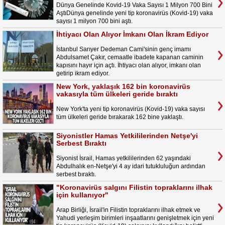
Dünya Genelinde Kovid-19 Vaka Sayısı 1 Milyon 700 Bini
AştıDünya genelinde yeni tip koronavirüs (Kovid-19) vaka
sayısı 1 milyon 700 bini aştı.
İhtiyacı Olan Alıyor İmkanı Olan İkram Ediyor
İstanbul Sarıyer Dedeman Cami'sinin genç imamı
Abdulsamet Çakır, cemaatle ibadete kapanan caminin
kapısını hayır için açtı. İhtiyacı olan alıyor, imkanı olan
getirip ikram ediyor.
New York, yaklaşık 162 bin koronavirüs
vakasıyla tüm ülkeleri geride bıraktı
New York'ta yeni tip koronavirüs (Kovid-19) vaka sayısı
tüm ülkeleri geride bırakarak 162 bine yaklaştı.
Siyonistler Hamas Yetkililerinden Netşe'yi
Serbest Bıraktı
Siyonist İsrail, Hamas yetkililerinden 62 yaşındaki
Abdulhalık en-Netşe'yi 4 ay idari tutukluluğun ardından
serbest bıraktı.
"Koronavirüs salgını Filistin topraklarını ilhak
için kullanıyor"
Arap Birliği, İsrail'in Filistin topraklarını ilhak etmek ve
Yahudi yerleşim birimleri inşaatlarını genişletmek için yeni