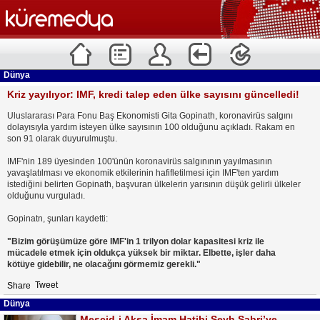
Dünya
Kriz yayılıyor: IMF, kredi talep eden ülke sayısını güncelledi!
Uluslararası Para Fonu Baş Ekonomisti Gita Gopinath, koronavirüs salgını
dolayısıyla yardım isteyen ülke sayısının 100 olduğunu açıkladı. Rakam en
son 91 olarak duyurulmuştu.
IMF'nin 189 üyesinden 100'ünün koronavirüs salgınının yayılmasının
yavaşlatılması ve ekonomik etkilerinin hafifletilmesi için IMF'ten yardım
istediğini belirten Gopinath, başvuran ülkelerin yarısının düşük gelirli ülkeler
olduğunu vurguladı.
Gopinatn, şunları kaydetti:
"Bizim görüşümüze göre IMF'in 1 trilyon dolar kapasitesi kriz ile
mücadele etmek için oldukça yüksek bir miktar. Elbette, işler daha
kötüye gidebilir, ne olacağını görmemiz gerekli."
Tweet
Share
Dünya
Mescid-i Aksa İmam Hatibi Şeyh Sabri’ye